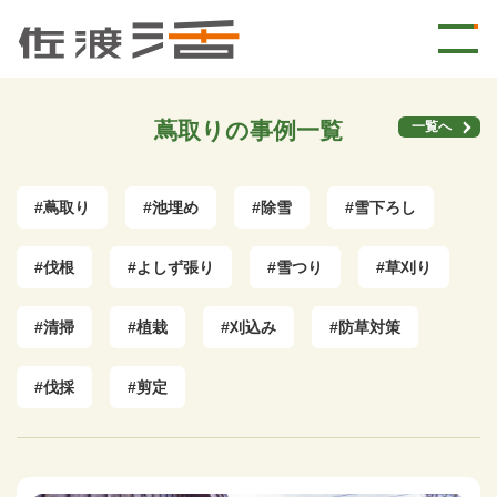
蔦取りの事例一覧
一覧へ
#蔦取り
#池埋め
#除雪
#雪下ろし
#伐根
#よしず張り
#雪つり
#草刈り
#清掃
#植栽
#刈込み
#防草対策
#伐採
#剪定