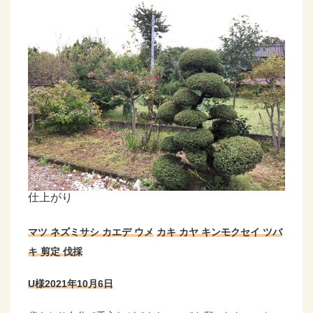
仕上がり
マツ ネズミサシ カエデ ウメ
カキ カヤ キンモクセイ ツバ
キ 剪定 伐採
U様2021年10月6日