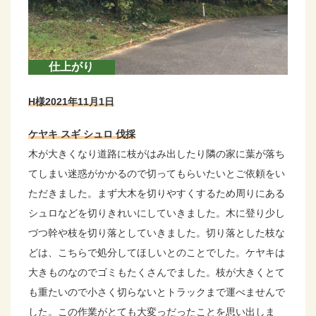
仕上がり
H様2021年11月1日
ケヤキ スギ シュロ 伐採
木が大きくなり道路に枝がはみ出したり隣の家に葉が落ち
てしまい迷惑がかかるので切ってもらいたいとご依頼をい
ただきました。まず大木を切りやすくするため周りにある
シュロなどを切りきれいにしていきました。木に登り少し
づつ幹や枝を切り落としていきました。切り落とした枝な
どは、こちらで処分してほしいとのことでした。ケヤキは
大きものなのでゴミもたくさんでました。枝が大きくとて
も重たいので小さく切らないとトラックまで運べませんで
した。この作業がとても大変っだったことを思い出しま