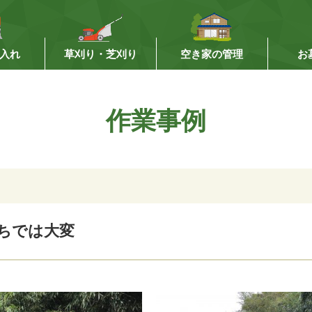
入れ
草刈り・芝刈り
空き家の管理
お
作業事例
ちでは大変